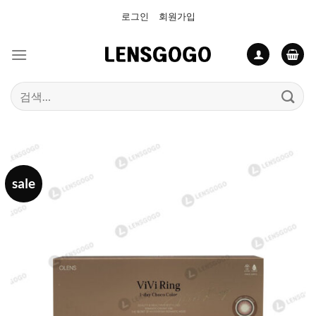
Skip
로그인
회원가입
to
content
검
색:
sale