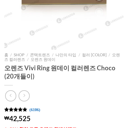
홈
/
SHOP
/
콘택트렌즈
/
나만의 타입
/
컬러 [COLOR]
/
오렌
즈 컬러렌즈
/
오렌즈 원데이
오렌즈 Vivi Ring 원데이 컬러렌즈 Choco
(20개들이)
(6106)
4.99
6106
개의
42,525
₩
고객 평가
를 기준으