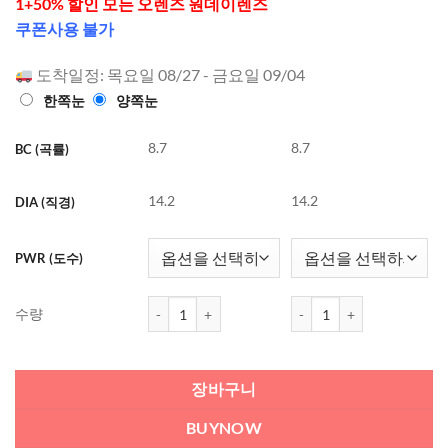
1+50% 할인 모든 오렌즈 원데이렌즈
로 5점 만
점에
점으
쿠폰사용 불가
로 평가됨
도착일정: 목요일 08/27 - 금요일 09/04
한쪽눈
양쪽눈
8.7
8.7
BC (곡률)
14.2
14.2
DIA (직경)
PWR (도수)
오렌즈 Vivi Ring 원데이 컬러렌즈 Choco (20개들이
오렌즈 Vivi Ring 원데이 
수량
장바구니
BUYNOW