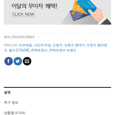
SKU:
20240910069
카테고리:
슈퍼세일
,
나만의 타입
,
오렌즈
,
오렌즈 원데이
,
오렌즈 컬러렌
즈
,
컬러 [COLOR]
,
콘택트렌즈
,
콘택트렌즈 브랜드
설명
추가 정보
상품평 (6106)