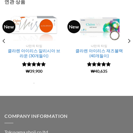
연관 상품
New
New
나만의 타입
나만의 타입
클라렌 아이리스 알리시아 브
클라렌 아이리스 재즈블랙
라운 (30개들이)
(40개들이)
5 중에서
(103)
₩
39,900
5 중에서
(70)
₩
40,635
5
4.97
로 평
로 평가됨
가됨
.
COMPANY INFORMATION
Tokuyama shoji co ltd