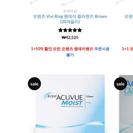
슈퍼세일
오렌즈 Vivi Ring 원데이 컬러렌즈 Brown
오렌즈
(20개들이)
5 중에서
(6106)
₩
42,525
4.99
로 평
가됨
1+50% 할인 모든 오렌즈 원데이렌즈
쿠폰사용
1+1
불가
sale
sale