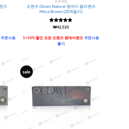
슈퍼세일
러렌즈
오렌즈 Glowy Natural 원데이 컬러렌즈
Moca Brown (20개들이)
5 중에서
(6106)
₩
42,525
4.99
로 평
가됨
즈
쿠폰사용
1+50% 할인 모든 오렌즈 원데이렌즈
쿠폰사용
불가
sale