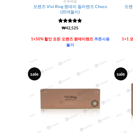
슈퍼세일
오렌즈 Vivi Ring 원데이 컬러렌즈 Choco
오렌즈
(20개들이)
5 중에서
(6106)
₩
42,525
4.99
로 평
가됨
1+50% 할인 모든 오렌즈 원데이렌즈
쿠폰사용
1+1
불가
sale
sale