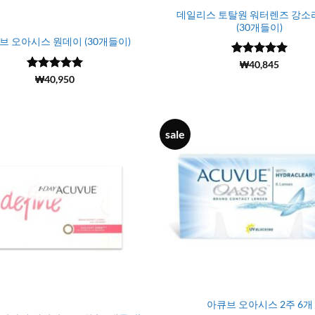
데일리스 토탈원 워터렌즈 강소
(30개들이)
브 오아시스 원데이 (30개들이)
5 중에서
(6799)
₩
40,845
4.99
로 평
5 중에서
(1639)
₩
40,950
가됨
4.98
로 평
가됨
sale
아큐브 오아시스 2주 6개