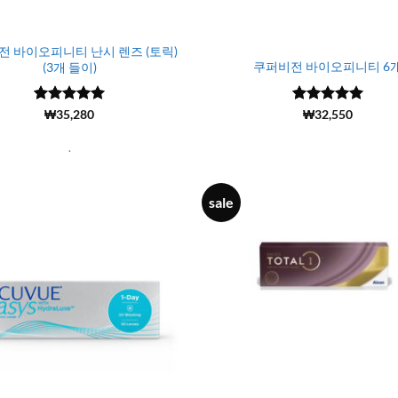
전 바이오피니티 난시 렌즈 (토릭)
쿠퍼비전 바이오피니티 6
(3개 들이)
5 중에서
(13965)
₩
32,550
5 중에서
(7584)
₩
35,280
4.99
로 평
4.98
로 평
가됨
가됨
.
sale