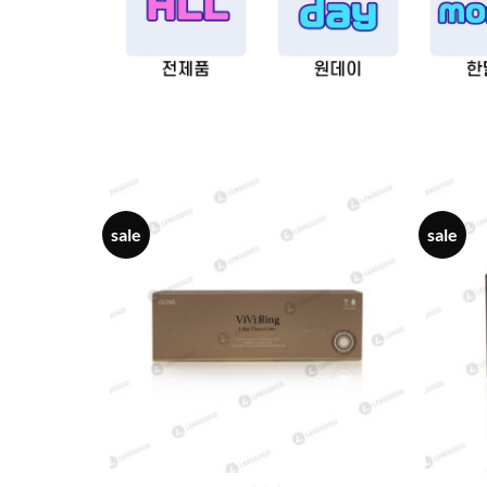
sale
sale