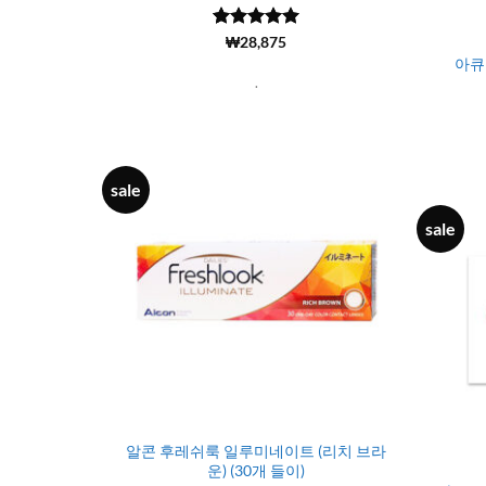
5 중에서
(3537)
₩
28,875
4.98
로 평
아큐
가됨
.
sale
sale
알콘 후레쉬룩 일루미네이트 (리치 브라
운) (30개 들이)