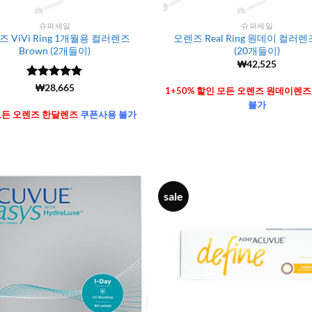
슈퍼세일
슈퍼세일
 ViVi Ring 1개월용 컬러렌즈
오렌즈 Real Ring 원데이 컬러렌즈
Brown (2개들이)
(20개들이)
₩
42,525
5 중에서
(6106)
₩
28,665
1+50% 할인 모든 오렌즈 원데이렌
4.99
로 평
불가
가됨
 모든 오렌즈 한달렌즈
쿠폰사용 불가
sale