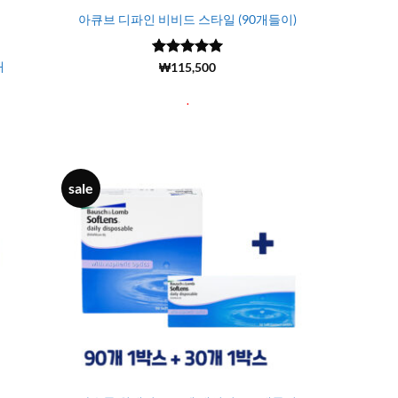
아큐브 디파인 비비드 스타일 (90개들이)
개
5 중에서
(2)
₩
115,500
5
로 평가됨
.
sale