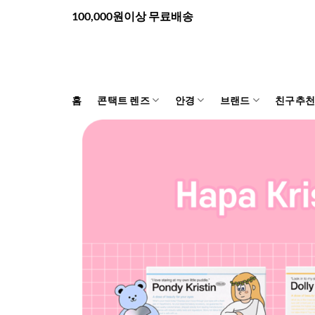
Skip
100,000원이상 무료배송
to
content
홈
콘택트 렌즈
안경
브랜드
친구추