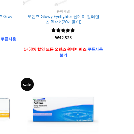
슈퍼세일
 Gray
오렌즈 Glowy Eyelighter 원데이 컬러렌
즈 Black (20개들이)
5 중에서
(6106)
₩
42,525
즈
쿠폰사용
4.99
로 평
가됨
1+50% 할인 모든 오렌즈 원데이렌즈
쿠폰사용
불가
sale