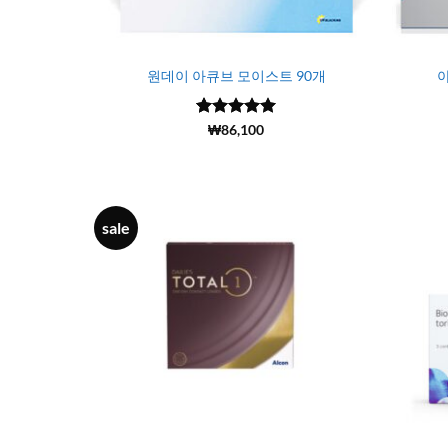
원데이 아큐브 모이스트 90개
아
5 중에서
(13115)
₩
86,100
4.99
로 평
가됨
sale