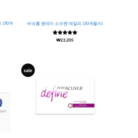
(30개
바슈롬 원데이 소프렌 데일리 (30개들이)
5 중에서
(6692)
₩
23,205
4.99
로 평
가됨
sale