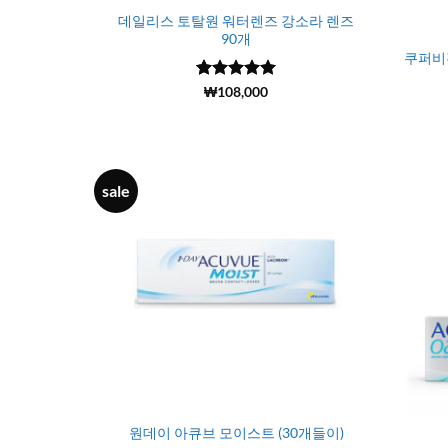
데일리스 토탈원 워터렌즈 강소라 렌즈
90개
쿠퍼비
5 중에서
(15430)
₩
108,000
4.99
로 평
가됨
sale
원데이 아큐브 모이스트 (30개들이)