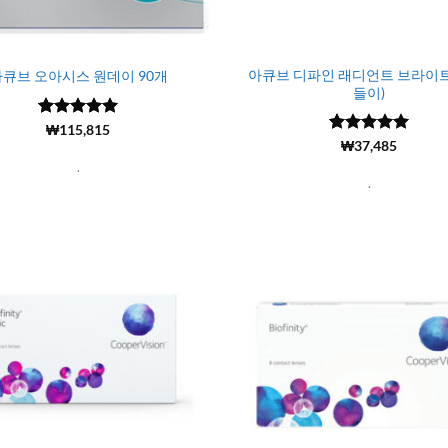
아큐브 디파인 래디언트 브라이트 
큐브 오아시스 원데이 90개
들이)
5 중에서
(9951)
₩
115,815
4.99
로 평
5 중에서
(11693)
₩
37,485
가됨
4.98
로 평
.
가됨
.