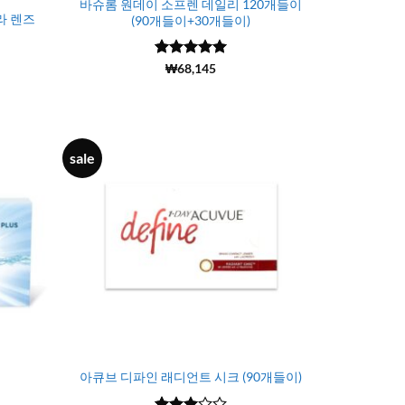
바슈롬 원데이 소프렌 데일리 120개들이
라 렌즈
(90개들이+30개들이)
5 중에서
(3)
₩
68,145
5
로 평가됨
sale
아큐브 디파인 래디언트 시크 (90개들이)