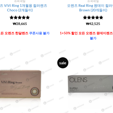
슈퍼세일
슈퍼세일
 ViVi Ring 1개월용 컬러렌즈
오렌즈 Real Ring 원데이 컬
Choco (2개들이)
Brown (20개들이)
5 중에서
(6106)
₩
28,665
5 중에서
(6106)
₩
42,525
4.99
로 평
4.99
로 평
가됨
가됨
 모든 오렌즈 한달렌즈
쿠폰사용 불가
1+50% 할인 모든 오렌즈 원데이렌
불가
sale