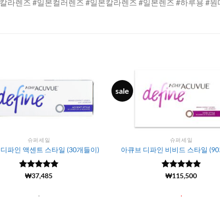
#칼라렌즈 #일본컬러렌즈 #일본칼라렌즈 #일본렌즈 #하루용 #원
sale
슈퍼세일
슈퍼세일
디파인 액센트 스타일 (30개들이)
아큐브 디파인 비비드 스타일 (9
5 중에서
(4284)
₩
37,485
5 중에서
(2)
₩
115,500
5
4.99
로 평
로 평가됨
가됨
.
.