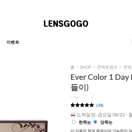
천
이벤트
홈
/
SHOP
/
콘택트렌즈
/
콘택
Ever Color 1 Day 
들이)
(34)
5
34
개의 고객
도착일정: 금요일 08/21 - 
평가를 기
준으로 5점
한쪽눈
양쪽눈
만점에
점
으로 평가
이 상품은 현재 품절이며 가능하지 