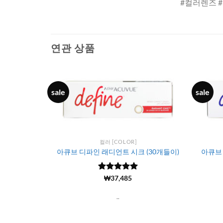
#컬러렌즈 
연관 상품
sale
sale
컬러 [COLOR]
(90개들이)
아큐브 디파인 래디언트 시크 (30개들이)
아큐브 
5 중에서
(6617)
₩
37,485
4.98
로 평
가됨
..