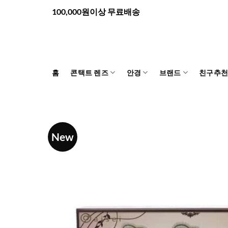
Skip
100,000원이상 무료배송
to
content
홈
콘택트 렌즈
안경
브랜드
친구추
New