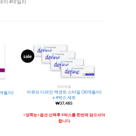
데이 #데일리
sale
슈퍼세일
아큐브 디파인 액센트 스타일 (30개들이)
0개들이)
x 4박스 세트
₩
37,485
<양쪽눈>옵션 선택후 4박스를 한번에 담으셔야
합니다