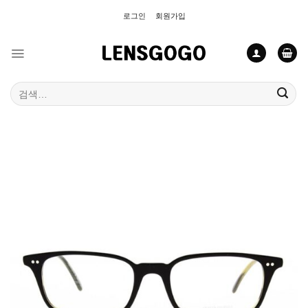
Skip
로그인
회원가입
to
content
검
색: