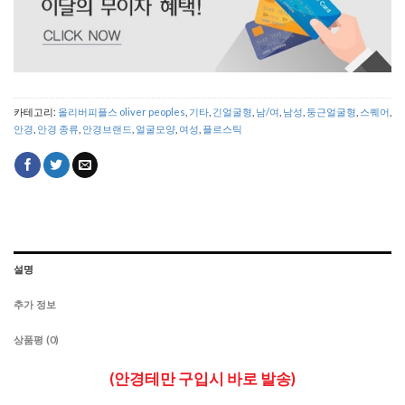
카테고리:
올리버피플스 oliver peoples
,
기타
,
긴얼굴형
,
남/여
,
남성
,
둥근얼굴형
,
스퀘어
,
안경
,
안경 종류
,
안경브랜드
,
얼굴모양
,
여성
,
플르스틱
설명
추가 정보
상품평 (0)
(안경테만 구입시 바로 발송)