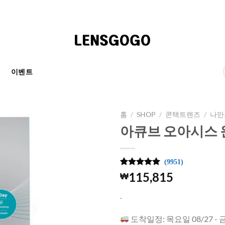
천
이벤트
홈
/
SHOP
/
콘택트렌즈
/
나만
아큐브 오아시스 
(9951)
4.99
9951
개의
115,815
₩
고객 평가
를 기준으
.
로 5점 만
점에
점으
로 평가됨
도착일정: 목요일 08/27 - 