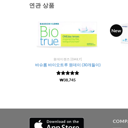
연관 상품
New
원데이렌즈 [DAILY]
(50개들이)
바슈롬 바이오트루 원데이 (30개들이)
5 중에서
(494)
₩
38,745
4.97
로 평
가됨
COMP