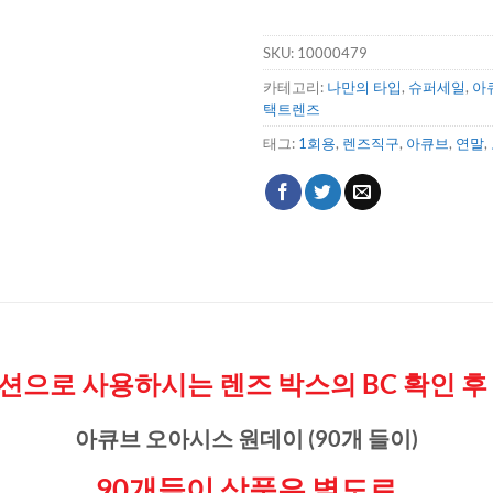
SKU:
10000479
카테고리:
나만의 타입
,
슈퍼세일
,
아
택트렌즈
태그:
1회용
,
렌즈직구
,
아큐브
,
연말
,
가지 옵션으로 사용하시는 렌즈 박스의 BC 확인
아큐브 오아시스 원데이 (90개 들이)
90개들이 상품은
별도로