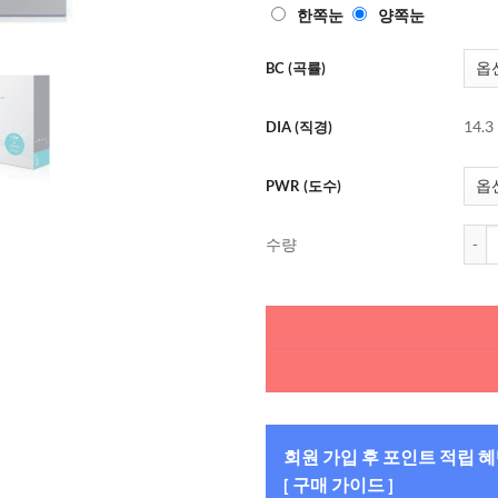
한쪽눈
양쪽눈
BC (곡률)
14.3
DIA (직경)
PWR (도수)
아큐브
수량
회원 가입 후 포인트 적립 
[ 구매 가이드 ]