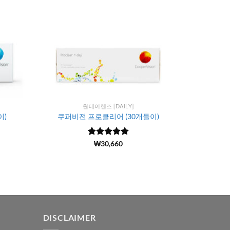
원데이렌즈 [DAILY]
이)
쿠퍼비전 프로클리어 (30개들이)
5 중에서
(1142)
₩
30,660
4.99
로 평
가됨
DISCLAIMER