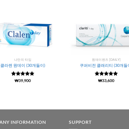
나만의 타입
원데이렌즈 [DAILY]
클라렌 원데이 (30개들이)
쿠퍼비전 클래리티 (30개들
5 중에서
(74)
₩
39,900
5
5 중에서
(970)
₩
33,600
로 평가됨
4.98
로 평
가됨
ANY INFORMATION
SUPPORT