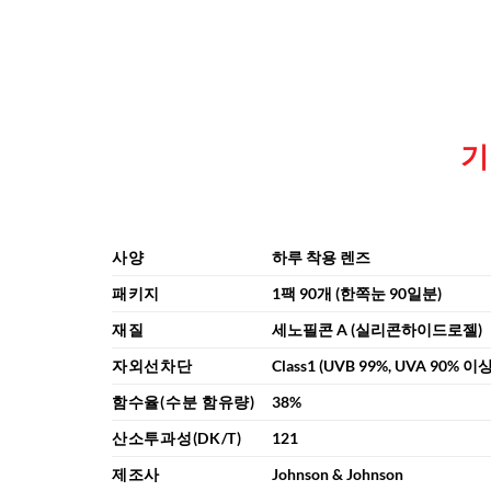
기
사양
하루 착용 렌즈
패키지
1팩 90개 (한쪽눈 90일분)
재질
세노필콘 A (실리콘하이드로젤)
자외선차단
Class1 (UVB 99%, UVA 90% 이
함수율(수분 함유량)
38%
산소투과성(DK/T)
121
제조사
Johnson & Johnson