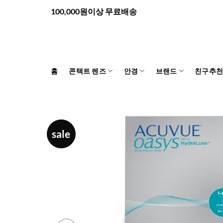
Skip
100,000원이상 무료배송
to
content
홈
콘택트 렌즈
안경
브랜드
친구추
sale