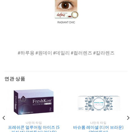
#하루용 #원데이 #데일리 #컬러렌즈 #칼라렌즈
연관 상품
나만의 타입
나만의 타입
프레쉬콘 얼루어링 아이즈 (5
바슈롬 레이셀 (디어 브라운)