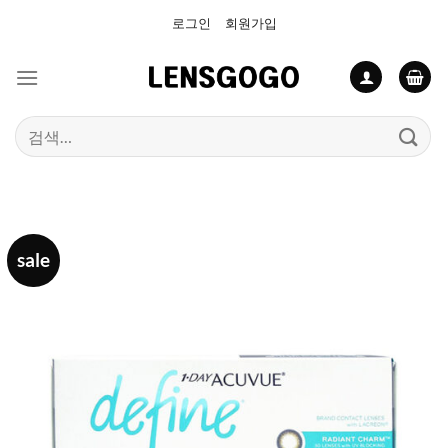
Skip
로그인
회원가입
to
content
검
색:
sale