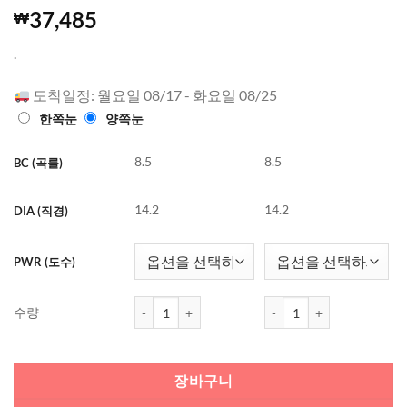
4.99
5940
개의
37,485
₩
고객 평가
를 기준으
.
로 5점 만
점에
점으
로 평가됨
도착일정: 월요일 08/17 - 화요일 08/25
한쪽눈
양쪽눈
8.5
8.5
BC (곡률)
14.2
14.2
DIA (직경)
PWR (도수)
아큐브 디파인 래디언트 차밍 (30개들이) 수량
아큐브 디파인 래디언트 차밍
수량
장바구니