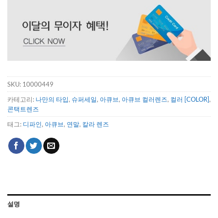
SKU:
10000449
카테고리:
나만의 타입
,
슈퍼세일
,
아큐브
,
아큐브 컬러렌즈
,
컬러 [COLOR]
,
콘택트렌즈
태그:
디파인
,
아큐브
,
연말
,
칼라 렌즈
설명