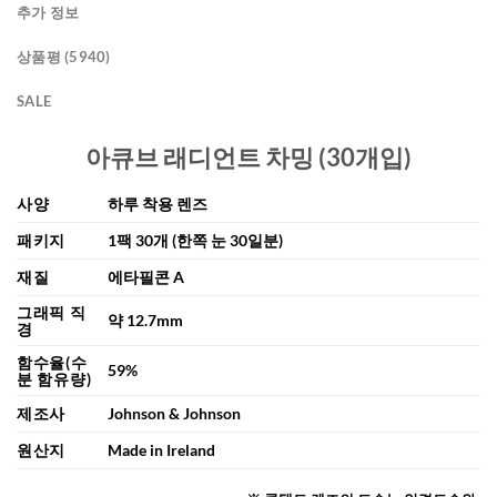
추가 정보
상품평 (5940)
SALE
아큐브 래디언트 차밍 (30개입)
사양
하루 착용 렌즈
패키지
1팩 30개 (한쪽 눈 30일분)
재질
에타필콘 A
그래픽 직
약 12.7mm
경
함수율(수
59%
분 함유량)
제조사
Johnson & Johnson
원산지
Made in Ireland