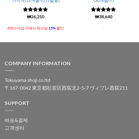
가지색) (2개들이) (1달용)
(30개들이)
5 중에서
(205)
₩
26,250
5 중에서
(949)
₩
38,640
4.98
로 평
4.99
로 평
가됨
가됨
.
4박스이상 구매시 박스당
15%
할인
COMPANY INFORMATION
Tokuyama shoji co ltd
〒167-0042 東京都杉並区西荻北2-5-7 ヴィブレ西荻211
SUPPORT
배송&결제
고객센터