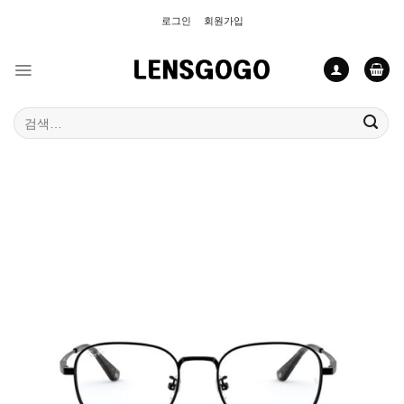
Skip
로그인
회원가입
to
content
검
색: