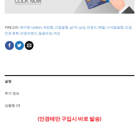
카테고리:
레이밴 rayban
,
계란형
,
긴얼굴형
,
남/여
,
남성
,
라운드
,
메탈
,
사각얼굴형
,
안경
,
안경 종류
,
안경브랜드
,
얼굴모양
,
여성
설명
추가 정보
상품평 (0)
(안경테만 구입시 바로 발송)