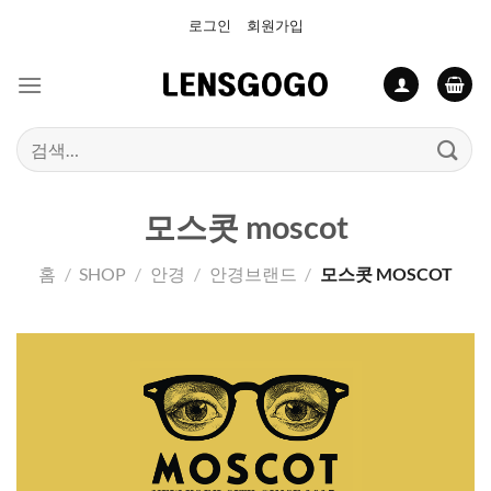
Skip
로그인
회원가입
to
content
검
색:
모스콧 moscot
홈
/
SHOP
/
안경
/
안경브랜드
/
모스콧 MOSCOT