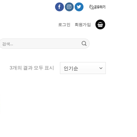
로그인
회원가입
검
색:
인
3개의 결과 모두 표시
기
순
으
로
정
렬
됨