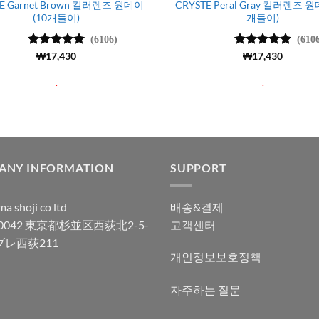
E Garnet Brown 컬러렌즈 원데이
CRYSTE Peral Gray 컬러렌즈 원
(10개들이)
개들이)
(6106)
(610
5 중에서
₩
17,430
5 중에서
₩
17,430
4.99
로 평
4.99
로 평
가됨
가됨
.
.
ANY INFORMATION
SUPPORT
a shoji co ltd
배송&결제
-0042 東京都杉並区西荻北2-5-
고객센터
ブレ西荻211
개인정보보호정책
자주하는 질문