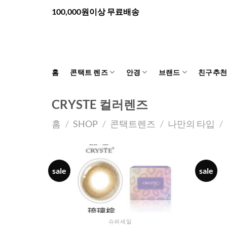
Skip
100,000원이상 무료배송
to
content
홈
콘택트 렌즈
안경
브랜드
친구추
CRYSTE 컬러렌즈
홈
/
SHOP
/
콘택트렌즈
/
나만의 타입
/
sale
sale
슈퍼세일