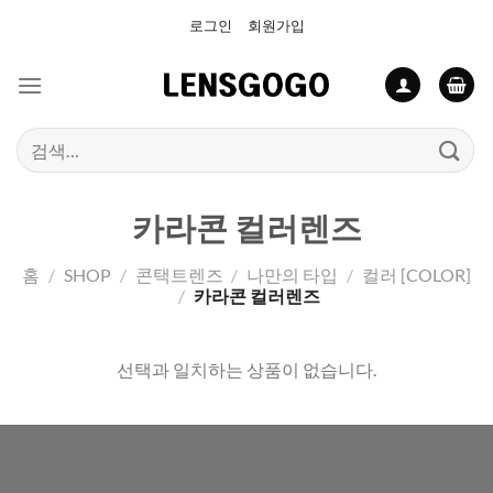
Skip
로그인
회원가입
to
content
검
색:
카라콘 컬러렌즈
홈
/
SHOP
/
콘택트렌즈
/
나만의 타입
/
컬러 [COLOR]
/
카라콘 컬러렌즈
선택과 일치하는 상품이 없습니다.